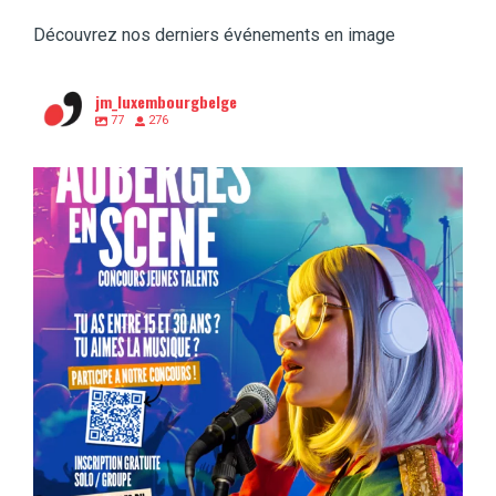
Découvrez nos derniers événements en image
jm_luxembourgbelge
77
276
Tu as entre 15 et 30 ans et la musique, c’est
...
1
0