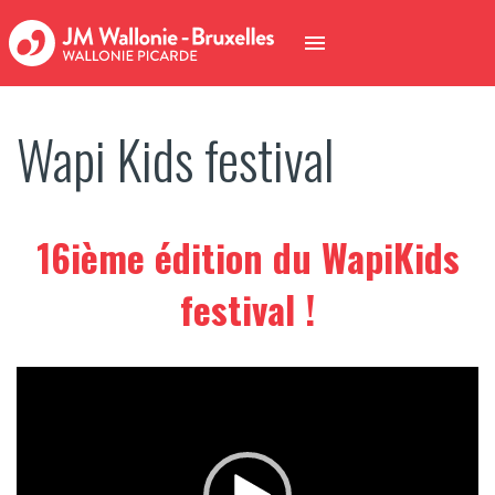
Wapi Kids festival
16ième édition du WapiKids
festival !
Lecteur
vidéo