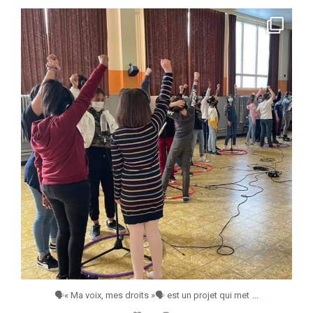
jeunessesmusicaleswapi
Mar 25
...
🗣« Ma voix, mes droits »🗣 est un projet qui met