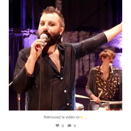
jeunessesmusicaleswapi
Avr 8
...
Retrouvez la vidéo ici
0
0