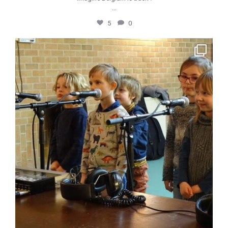
...
5
0
jeunessesmusicaleswapi
Mar 11