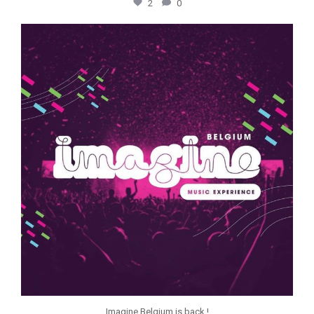
2
0
jeunessesmusicaleswapi
Mar 15
Imagine Belgium is back !