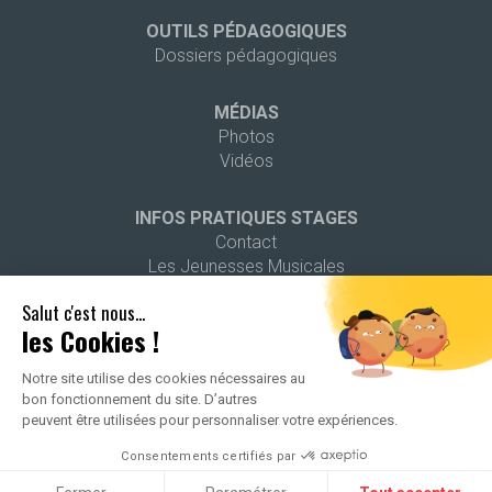
OUTILS PÉDAGOGIQUES
Dossiers pédagogiques
MÉDIAS
Photos
Vidéos
INFOS PRATIQUES STAGES
Contact
Les Jeunesses Musicales
Salut c'est nous...
AGENDA
les Cookies !
Notre site utilise des cookies nécessaires au
bon fonctionnement du site. D’autres
peuvent être utilisées pour personnaliser votre expériences.
2026 ALL RIGHTS RESERVED -
POLITIQUE DE CONFIDENTIALITÉ
-
Consentements certifiés par
MENTIONS LÉGALES