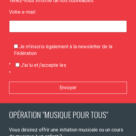
Tenez-vous informé de nos nouveautés
Votre e-mail :
Je m'inscris également à la newsletter de la
Fédération
Veuillez laisser ce champ vide.
"
J'ai lu et j'accepte les
politiques de confidentialité
"
OPÉRATION "MUSIQUE POUR TOUS"
Vous désirez offrir une initiation musicale ou un cours