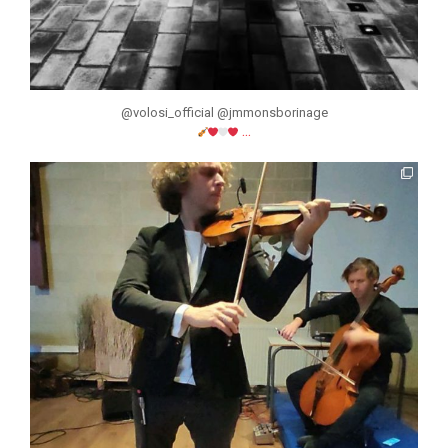
@volosi_official @jmmonsborinage
...
jmmonsborinage
Nov 24