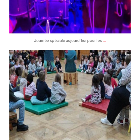
...
Journée spéciale aujourd`hui pour les
jmmonsborinage
Mai 3