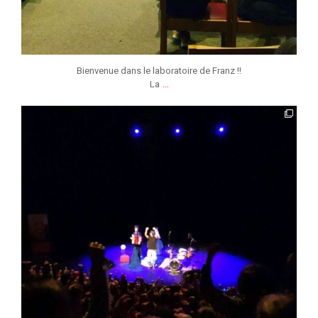
Bienvenue dans le laboratoire de Franz !!
...
La
jmmonsborinage
Fév 7