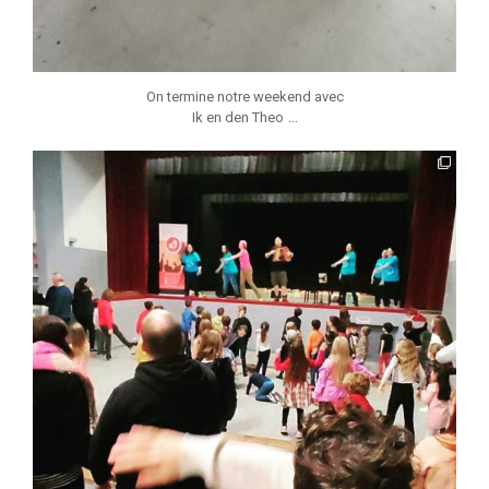
On termine notre weekend avec
...
Ik en den Theo
jmmonsborinage
Nov 26