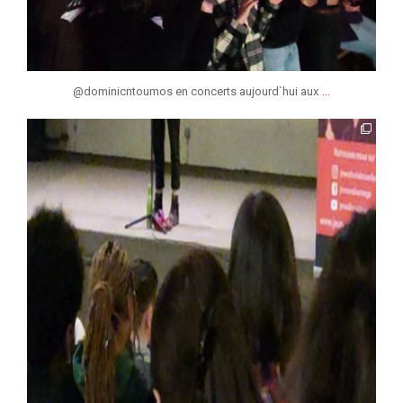
...
@dominicntoumos en concerts aujourd`hui aux
jmmonsborinage
Mar 8