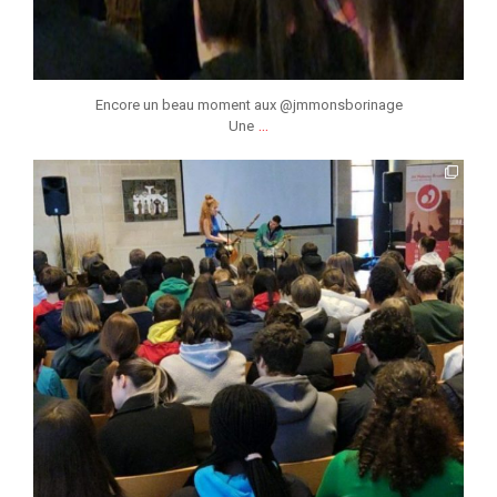
Encore un beau moment aux @jmmonsborinage
...
Une
jmmonsborinage
Fév 16