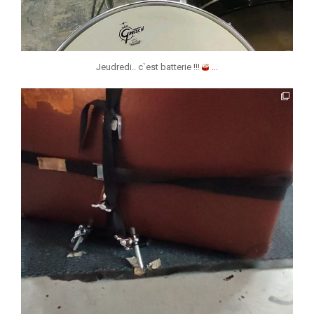
...
Jeudredi.. c`est batterie !!!
jmmonsborinage
Nov 27