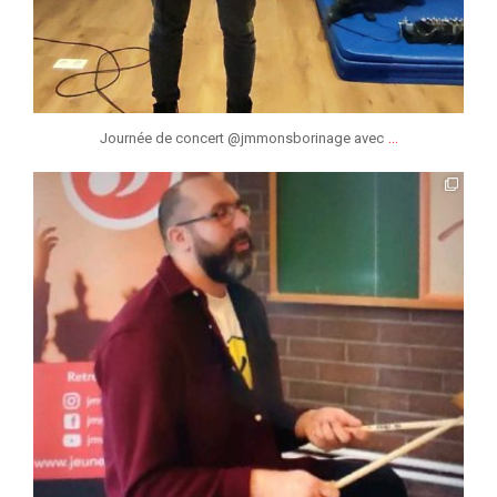
...
Journée de concert @jmmonsborinage avec
jmmonsborinage
Sep 20