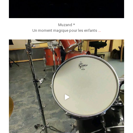
Muzand *
...
Un moment magique pour les enfants
jmmonsborinage
Déc 8