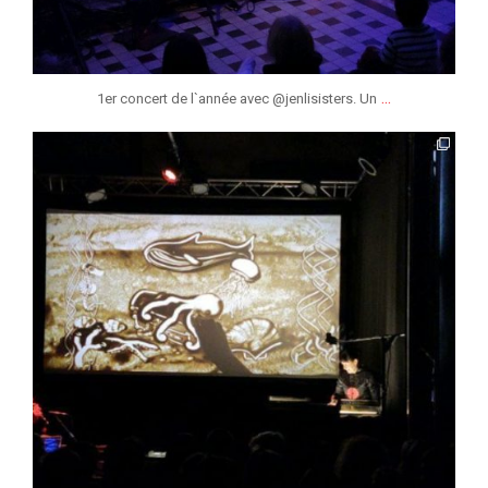
...
1er concert de l`année avec @jenlisisters. Un
jmmonsborinage
Déc 16