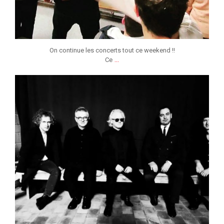
On continue les concerts tout ce weekend !!
...
Ce
jmmonsborinage
Nov 24