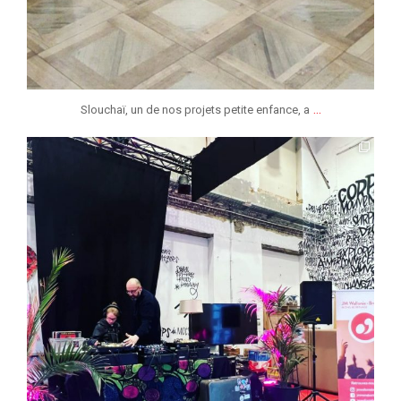
...
Slouchaï, un de nos projets petite enfance, a
jmmonsborinage
Avr 30