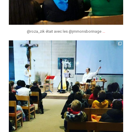
...
@roza_zik était avec les @jmmonsborinage
jmmonsborinage
Fév 15