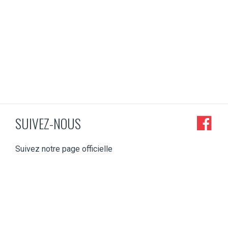
SUIVEZ-NOUS
Suivez notre page officielle
mbruxelles
jmbruxelles
jmbruxelles
jmbruxelles
jmbruxelles
Nov 4
Oct 20
Oct 10
Mai 7
Avr 24
CONCERT
Vous
En pleine
~ SORTIES