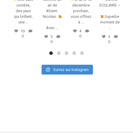
comble,
air de
décembre
SCOLAIRE ~
des yeux
#Saint-
prochain,
qui brillent,
Nicolas..
vous offriez
Superbe
Ça 
...
...
une
à
moment de
...
...
Avec
t
10
4
0
0
5
3
0
0
Suivez sur Instagram