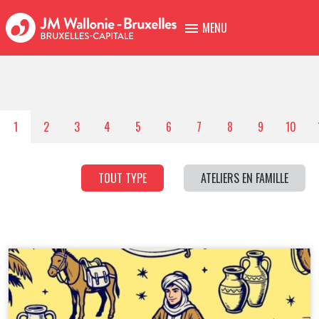
MENU
1
2
3
4
5
6
7
8
9
10
TOUT TYPE
ATELIERS EN FAMILLE