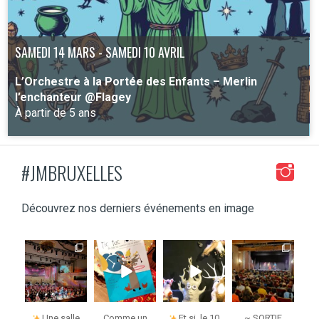
SAMEDI 14 MARS - SAMEDI 10 AVRIL
L’Orchestre à la Portée des Enfants – Merlin
l’enchanteur @Flagey
À partir de 5 ans
#JMBRUXELLES
PLUS D'INFO
Découvrez nos derniers événements en image
jmbruxelles
jmbruxelles
jmbruxelles
jmbruxelles
j
Fév 2
Déc 3
Déc 2
Nov 6
Une salle
Comme un
Et si, le 10
~ SORTIE
~ 