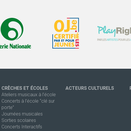
CRÈCHES ET ÉCOLES
ACTEURS CULTURELS
Ateliers musicaux à l’école
Concerts à l’école “clé sur
porte”
Journées musicales
Sorties scolaires
Concerts Interactifs