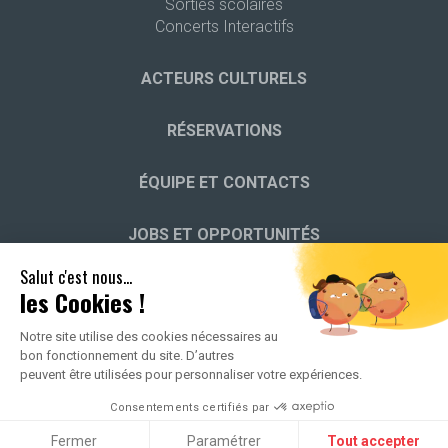
Sorties scolaires
Concerts Interactifs
ACTEURS CULTURELS
RÉSERVATIONS
ÉQUIPE ET CONTACTS
JOBS ET OPPORTUNITÉS
Salut c'est nous...
HISTOIRE DES JEUNESSES MUSICALES
les Cookies !
Notre site utilise des cookies nécessaires au
bon fonctionnement du site. D’autres
peuvent être utilisées pour personnaliser votre expériences.
2026 ALL RIGHTS RESERVED -
POLITIQUE DE CONFIDENTIALITÉ
-
Consentements certifiés par
MENTIONS LÉGALES
Fermer
Paramétrer
Tout accepter