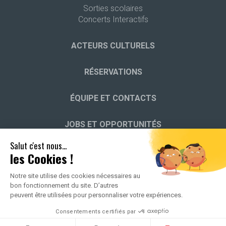
Sorties scolaires
Concerts Interactifs
ACTEURS CULTURELS
RÉSERVATIONS
ÉQUIPE ET CONTACTS
JOBS ET OPPORTUNITÉS
Salut c'est nous...
HISTOIRE DES JEUNESSES MUSICALES
les Cookies !
Notre site utilise des cookies nécessaires au
bon fonctionnement du site. D’autres
peuvent être utilisées pour personnaliser votre expériences.
2026 ALL RIGHTS RESERVED -
POLITIQUE DE CONFIDENTIALITÉ
-
Consentements certifiés par
MENTIONS LÉGALES