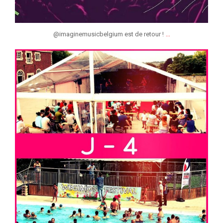
...
@imaginemusicbelgium est de retour !
jeunessesmusicaleslg
Juil 4