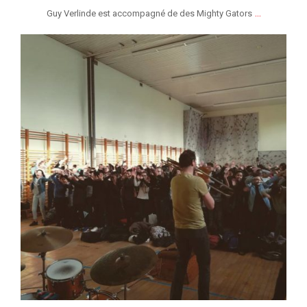
...
Guy Verlinde est accompagné de des Mighty Gators
jeunessesmusicaleslg
Jan 26