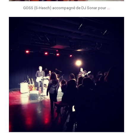
...
GOSS (S-Hasch) accompagné de DJ Sonar pour
jeunessesmusicaleslg
Jan 31