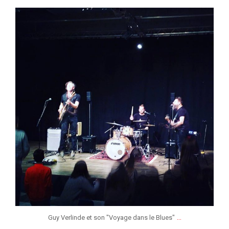
jeunessesmusicaleslg
Fév 1
...
Guy Verlinde et son "Voyage dans le Blues"