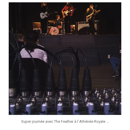
jeunessesmusicaleslg
Jan 27
...
Super journée avec The Feather à l`Athénée Royale