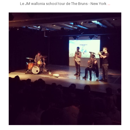
...
Le JM wallonia school tour de The Bruns - New York
jeunessesmusicaleslg
Jan 25