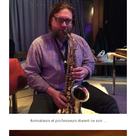
jeunessesmusicaleslg
Jan 6
...
Animateurs et professeurs étaient ce soir
jeunessesmusicaleslg