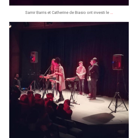
...
Samir Barris et Catherine de Biasio ont investi le
jeunessesmusicaleslg
Fév 21