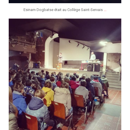
...
Esinam Dogbatse était au Collège Saint-Servais
jeunessesmusicaleslg
Fév 8