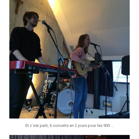
jeunessesmusicaleslg
Jan 12
...
Et c`est parti, 6 concerts en 2 jours pour les 900