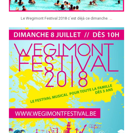
...
Le Wegimont Festival 2018 c`est déjà ce dimanche.
jeunessesmusicaleslg
Juin 13