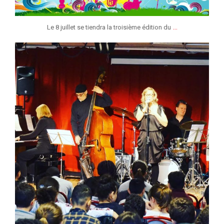
...
Le 8 juillet se tiendra la troisième édition du
jeunessesmusicaleslg
Mar 9