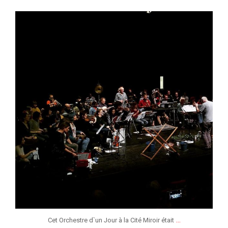
jeunessesmusicaleslg
Fév 5
...
Cet Orchestre d`un Jour à la Cité Miroir était