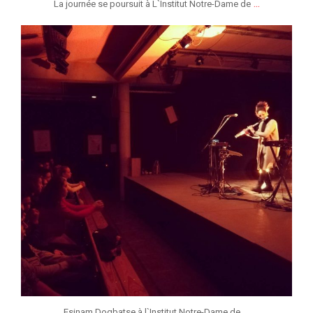
...
La journée se poursuit à L`Institut Notre-Dame de
jeunessesmusicaleslg
Jan 25
...
Esinam Dogbatse à l`Institut Notre-Dame de