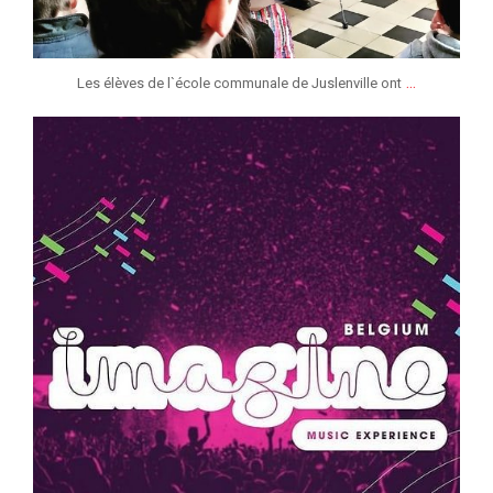
...
Les élèves de l`école communale de Juslenville ont
jeunessesmusicaleslg
Mar 3