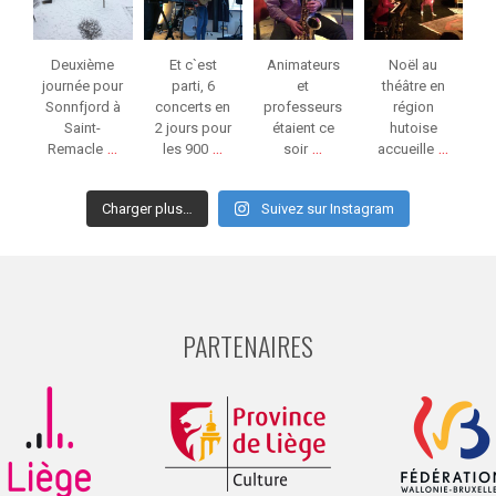
Deuxième
Et c`est
Animateurs
Noël au
journée pour
parti, 6
et
théâtre en
Sonnfjord à
concerts en
professeurs
région
Saint-
2 jours pour
étaient ce
hutoise
...
...
...
...
Remacle
les 900
soir
accueille
Charger plus…
Suivez sur Instagram
PARTENAIRES