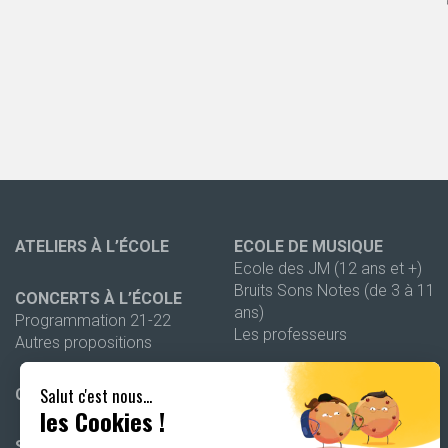
ATELIERS À L’ÉCOLE
ECOLE DE MUSIQUE
Ecole des JM (12 ans et +)
Bruits Sons Notes (de 3 à 11
CONCERTS À L’ÉCOLE
ans)
Programmation 21-22
Les professeurs
Autres propositions
OUTILS PÉDAGOGIQUES
Salut c'est nous...
CONCERTS PUBLICS
Dossiers pédagogiques
les Cookies !
Autres outils
STAGES