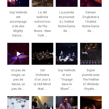
Guy Verlinde
Le JM
La journée
Esinam
est
wallonia
se poursuit
Dogbatse à
accompagn
school tour
à L`Institut
l`Institut
é de des
de The
Notre-Dame
Notre-Dame
...
...
Mighty
Bruns - New
de
de
...
...
Gators
York
jeunessesmusical
jeunessesmusical
jeunessesmusical
jeunessesmusical
eslg
eslg
eslg
eslg
Nov 7
Fév 5
Fév 1
Jan 27
Un peu de
Cet
Guy Verlinde
Super
magie, un
Orchestre
et son
journée avec
peu de
d`un Jour à
"Voyage
The Feather
danse, un
la Cité Miroir
dans le
à l`Athénée
...
...
...
...
peu de
était
Blues"
Royale
jeunessesmusical
jeunessesmusical
jeunessesmusical
jeunessesmusical
eslg
eslg
eslg
eslg
Jan 13
Jan 12
Jan 6
Jan 6