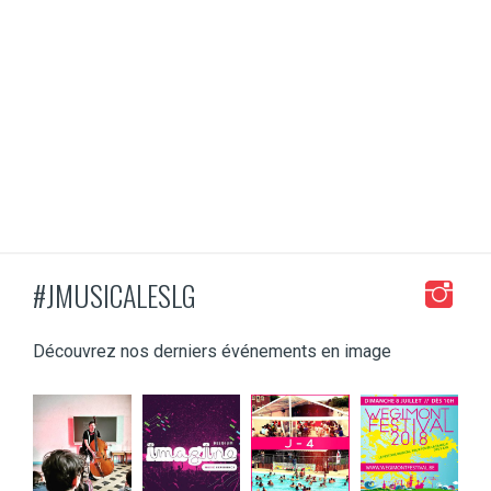
#JMUSICALESLG
Découvrez nos derniers événements en image
jeunessesmusical
jeunessesmusical
jeunessesmusical
jeunessesmusical
eslg
eslg
eslg
eslg
Mar 8
Mar 3
Juil 4
Juin 13