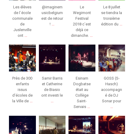
Les élèves
@imaginem
Le
Le 8 juillet
de l`école
usicbelgium
Wegimont
se tiendra la
communale
est de retour
Festival
troisième
...
...
de
!
2018 c`est
édition du
Juslenville
déjà ce
...
...
ont
dimanche.
jeunessesmusical
jeunessesmusical
jeunessesmusical
jeunessesmusical
eslg
eslg
eslg
eslg
Mar 9
Fév 26
Fév 21
Fév 8
Près de 300
Samir Barris
Esinam
GOSS (S-
enfants
et Catherine
Dogbatse
Hasch)
issus
de Biasio
était au
accompagn
d’écoles de
ont investi le
Collège
é de DJ
...
...
la Ville de
Saint-
Sonar pour
...
...
Servais
jeunessesmusical
jeunessesmusical
jeunessesmusical
jeunessesmusical
eslg
eslg
eslg
eslg
Jan 31
Jan 26
Jan 25
Jan 25