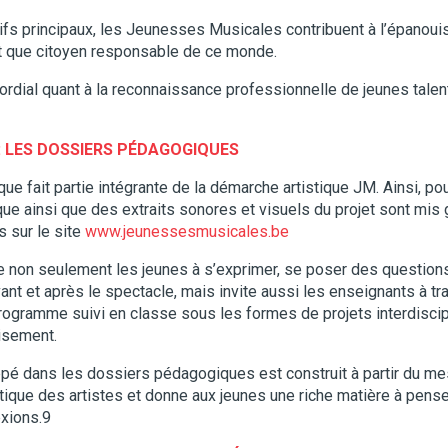
tifs principaux, les Jeunesses Musicales contribuent à l’épano
nt que citoyen responsable de ce monde.
imordial quant à la reconnaissance professionnelle de jeunes talen
:
LES DOSSIERS PÉDAGOGIQUES
fait partie intégrante de la démarche artistique JM. Ainsi, po
ue ainsi que des extraits sonores et visuels du projet sont mis 
s sur le site
www.jeunessesmusicales.be
 non seulement les jeunes à s’exprimer, se poser des questions
ant et après le spectacle, mais invite aussi les enseignants à tr
rogramme suivi en classe sous les formes de projets interdiscip
oisement.
ppé dans les dossiers pédagogiques est construit à partir du m
stique des artistes et donne aux jeunes une riche matière à pens
exions.
9