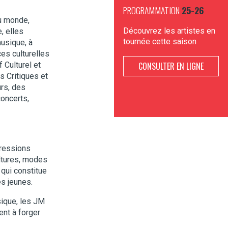
PROGRAMMATION
25-26
au monde,
Découvrez les artistes en
, elles
tournée cette saison
musique, à
es culturelles
 Culturel et
CONSULTER EN LIGNE
s Critiques et
urs, des
concerts,
pressions
ultures, modes
 qui constitue
es jeunes.
sique, les JM
ent à forger