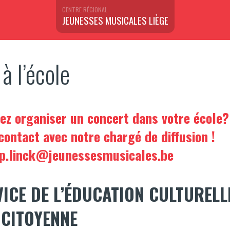
CENTRE RÉGIONAL
JEUNESSES MUSICALES LIÈGE
à l’école
ez organiser un concert dans votre école?
contact avec notre chargé de diffusion !
p.linck@jeunessesmusicales.be
VICE
DE L’ÉDUCATION CULTURELL
 CITOYENNE