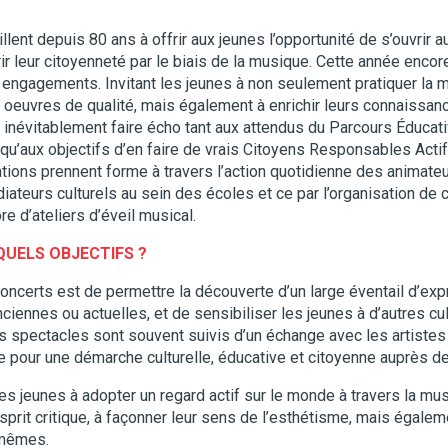
ent depuis 80 ans à offrir aux jeunes l’opportunité de s’ouvrir 
rir leur citoyenneté par le biais de la musique. Cette année encore
 engagements. Invitant les jeunes à non seulement pratiquer la 
s oeuvres de qualité, mais également à enrichir leurs connaissanc
inévitablement faire écho tant aux attendus du Parcours Éducatif
qu’aux objectifs d’en faire de vrais Citoyens Responsables Actif
ations prennent forme à travers l’action quotidienne des animate
ateurs culturels au sein des écoles et ce par l’organisation de 
re d’ateliers d’éveil musical.
QUELS OBJECTIFS ?
concerts est de permettre la découverte d’un large éventail d’ex
 anciennes ou actuelles, et de sensibiliser les jeunes à d’autres c
es spectacles sont souvent suivis d’un échange avec les artistes
e pour une démarche culturelle, éducative et citoyenne auprès d
 jeunes à adopter un regard actif sur le monde à travers la mu
sprit critique, à façonner leur sens de l’esthétisme, mais égalem
-mêmes.