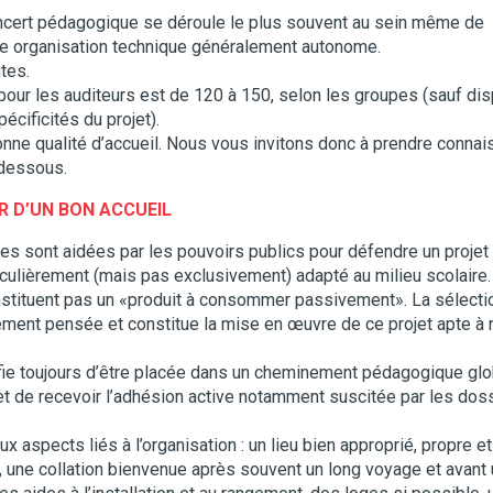
concert pédagogique se déroule le plus souvent au sein même de
ne organisation technique généralement autonome.
tes.
ur les auditeurs est de 120 à 150, selon les groupes (sauf dis
pécificités du projet).
bonne qualité d’accueil. Nous vous invitons donc à prendre conna
-dessous.
R D’UN BON ACCUEIL
 sont aidées par les pouvoirs publics pour défendre un projet c
ticulièrement (mais pas exclusivement) adapté au milieu scolaire.
stituent pas un «produit à consommer passivement». La sélecti
ement pensée et constitue la mise en œuvre de ce projet apte à 
ie toujours d’être placée dans un cheminement pédagogique globa
 de recevoir l’adhésion active notamment suscitée par les dos
 aspects liés à l’organisation : un lieu bien approprié, propre et
, une collation bienvenue après souvent un long voyage et avant 