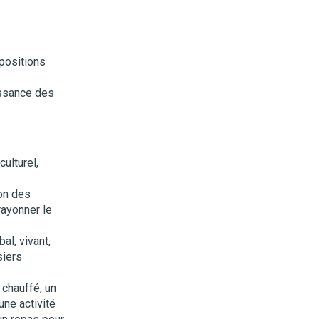
positions
issance des
ulturel,
on des
rayonner le
l, vivant,
siers
 chauffé, un
une activité