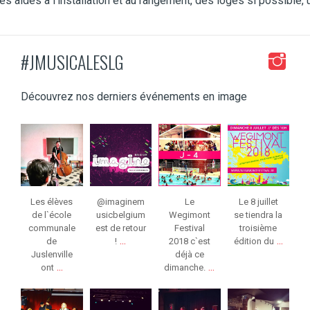
les aides à l’installation et au rangement, des loges si possible,
#JMUSICALESLG
Découvrez nos derniers événements en image
jeunessesmusical
jeunessesmusical
jeunessesmusical
jeunessesmusical
eslg
eslg
eslg
eslg
Mar 8
Mar 3
Juil 4
Juin 13
Les élèves
@imaginem
Le
Le 8 juillet
de l`école
usicbelgium
Wegimont
se tiendra la
communale
est de retour
Festival
troisième
...
...
de
!
2018 c`est
édition du
Juslenville
déjà ce
...
...
ont
dimanche.
jeunessesmusical
jeunessesmusical
jeunessesmusical
jeunessesmusical
eslg
eslg
eslg
eslg