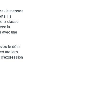
 les Jeunesses
ts. Ils
e la classe.
vec la
té avec une
èves le désir
es ateliers
s d’expression