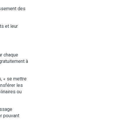
uissement des
ts et leur
ur chaque
gratuitement à
, « se mettre
ansférer les
linaires ou
essage
er pouvant