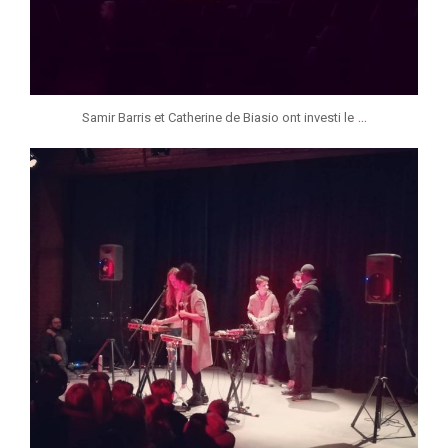
...
Samir Barris et Catherine de Biasio ont investi le
jeunessesmusicaleslg
Fév 21