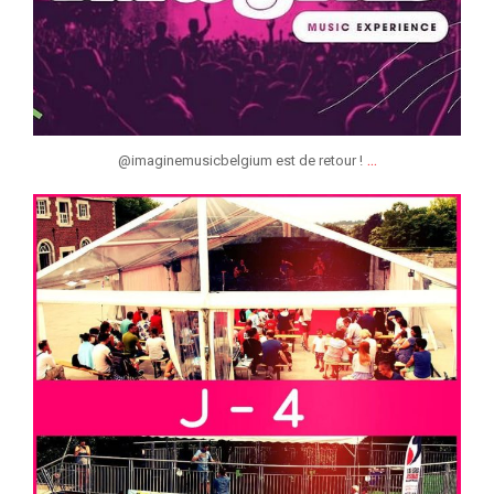
...
@imaginemusicbelgium est de retour !
jeunessesmusicaleslg
Juil 4