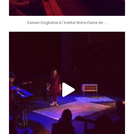
...
Esinam Dogbatse à l`Institut Notre-Dame de
jeunessesmusicaleslg
Nov 7