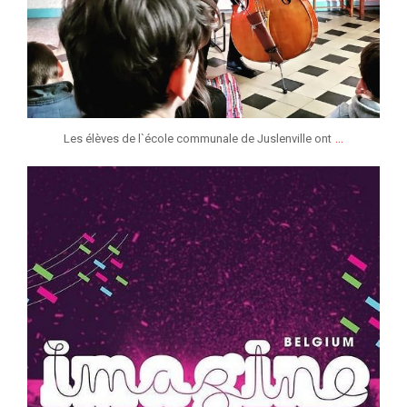
...
Les élèves de l`école communale de Juslenville ont
jeunessesmusicaleslg
Mar 3