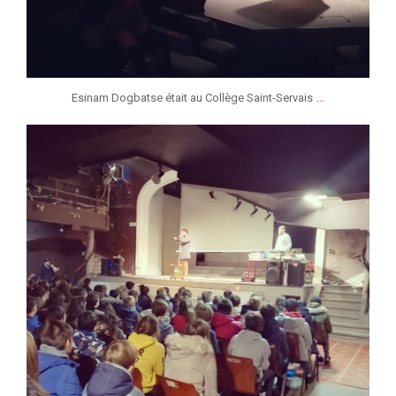
...
Esinam Dogbatse était au Collège Saint-Servais
jeunessesmusicaleslg
Fév 8