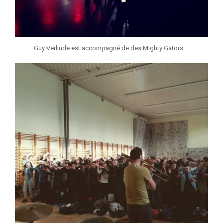
...
Guy Verlinde est accompagné de des Mighty Gators
jeunessesmusicaleslg
Jan 26