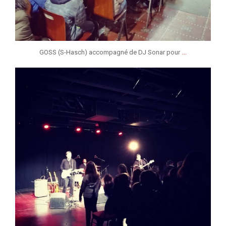
...
GOSS (S-Hasch) accompagné de DJ Sonar pour
jeunessesmusicaleslg
Jan 31