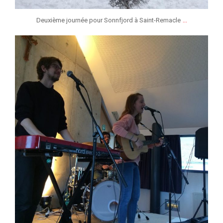
...
Deuxième journée pour Sonnfjord à Saint-Remacle
jeunessesmusicaleslg
Jan 12