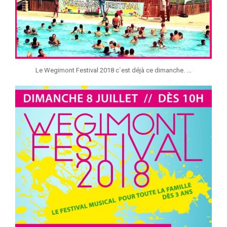
...
Le Wegimont Festival 2018 c`est déjà ce dimanche.
jeunessesmusicaleslg
Juin 13