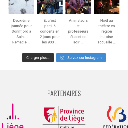
Jan 13
Jan 12
Jan 6
Jan 6
Deuxième
Et c`est
Animateurs
Noël au
journée pour
parti, 6
et
théâtre en
Sonnfjord à
concerts en
professeurs
région
Saint-
2 jours pour
étaient ce
hutoise
...
...
...
...
Remacle
les 900
soir
accueille
Charger plus…
Suivez sur Instagram
PARTENAIRES