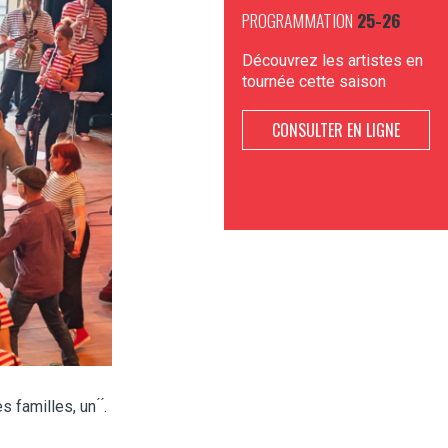
PROGRAMMATION
25-26
Découvrez les artistes en
tournée cette saison
CONSULTER EN LIGNE
amilles, un ́ ́.