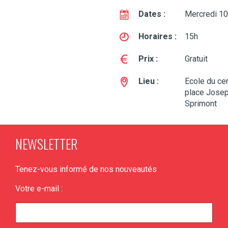
Dates :
Mercredi 10
Horaires :
15h
Prix :
Gratuit
Lieu :
Ecole du cen
place Jose
Sprimont
NEWSLETTER
Tenez-vous informé de nos nouveautés
Votre e-mail :