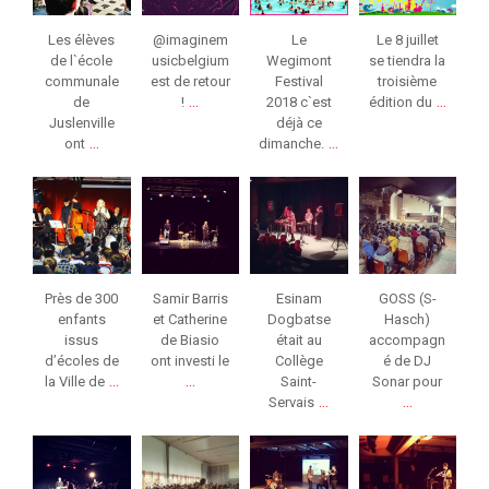
Les élèves
@imaginem
Le
Le 8 juillet
de l`école
usicbelgium
Wegimont
se tiendra la
communale
est de retour
Festival
troisième
...
...
de
!
2018 c`est
édition du
Juslenville
déjà ce
...
...
ont
dimanche.
jeunessesmusical
jeunessesmusical
jeunessesmusical
jeunessesmusical
eslg
eslg
eslg
eslg
Mar 9
Fév 26
Fév 21
Fév 8
Près de 300
Samir Barris
Esinam
GOSS (S-
enfants
et Catherine
Dogbatse
Hasch)
issus
de Biasio
était au
accompagn
d’écoles de
ont investi le
Collège
é de DJ
...
...
la Ville de
Saint-
Sonar pour
...
...
Servais
jeunessesmusical
jeunessesmusical
jeunessesmusical
jeunessesmusical
eslg
eslg
eslg
eslg
Jan 31
Jan 26
Jan 25
Jan 25