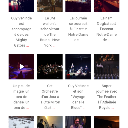
Guy Verlinde
Le JM
La journée
Esinam
est
wallonia
se poursuit
Dogbatse à
accompagn
school tour
à L`Institut
l`Institut
é de des
de The
Notre-Dame
Notre-Dame
...
...
Mighty
Bruns - New
de
de
...
...
Gators
York
jeunessesmusical
jeunessesmusical
jeunessesmusical
jeunessesmusical
eslg
eslg
eslg
eslg
Nov 7
Fév 5
Fév 1
Jan 27
Un peu de
Cet
Guy Verlinde
Super
magie, un
Orchestre
et son
journée avec
peu de
d`un Jour à
"Voyage
The Feather
danse, un
la Cité Miroir
dans le
à l`Athénée
...
...
...
...
peu de
était
Blues"
Royale
jeunessesmusical
jeunessesmusical
jeunessesmusical
jeunessesmusical
eslg
eslg
eslg
eslg