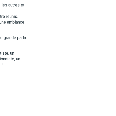
 les autres et
tre réunis.
s une ambiance
ne grande partie
tiste, un
ionniste, un
 !