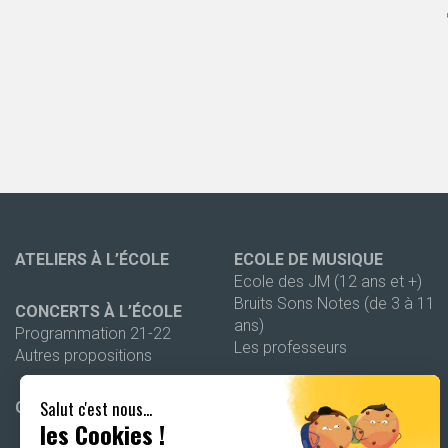
ATELIERS À L’ÉCOLE
ECOLE DE MUSIQUE
Ecole des JM (12 ans et +)
Bruits Sons Notes (de 3 à 11
CONCERTS À L’ÉCOLE
ans)
Programmation 21-22
Les professeurs
Autres propositions
OUTILS PÉDAGOGIQUES
Salut c'est nous...
CONCERTS PUBLICS
Dossiers pédagogiques
les Cookies !
Autres outils