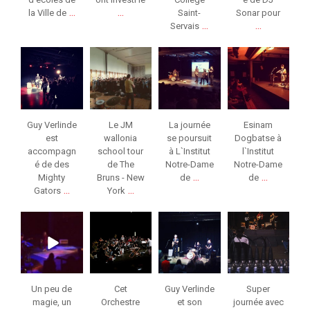
...
...
la Ville de
Saint-
Sonar pour
...
...
Servais
jeunessesmusical
jeunessesmusical
jeunessesmusical
jeunessesmusical
eslg
eslg
eslg
eslg
Jan 31
Jan 26
Jan 25
Jan 25
Guy Verlinde
Le JM
La journée
Esinam
est
wallonia
se poursuit
Dogbatse à
accompagn
school tour
à L`Institut
l`Institut
é de des
de The
Notre-Dame
Notre-Dame
...
...
Mighty
Bruns - New
de
de
...
...
Gators
York
jeunessesmusical
jeunessesmusical
jeunessesmusical
jeunessesmusical
eslg
eslg
eslg
eslg
Nov 7
Fév 5
Fév 1
Jan 27
Un peu de
Cet
Guy Verlinde
Super
magie, un
Orchestre
et son
journée avec