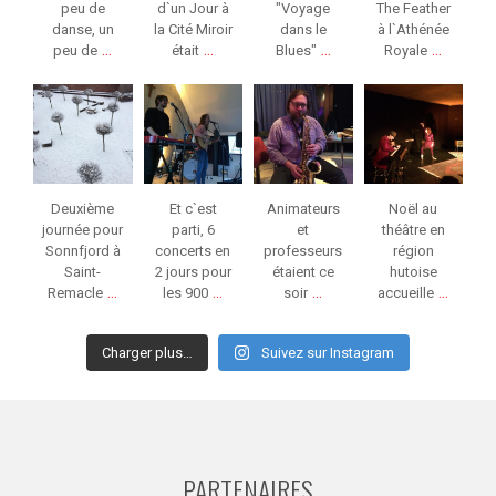
peu de
d`un Jour à
"Voyage
The Feather
danse, un
la Cité Miroir
dans le
à l`Athénée
...
...
...
...
peu de
était
Blues"
Royale
jeunessesmusical
jeunessesmusical
jeunessesmusical
jeunessesmusical
eslg
eslg
eslg
eslg
Jan 13
Jan 12
Jan 6
Jan 6
Deuxième
Et c`est
Animateurs
Noël au
journée pour
parti, 6
et
théâtre en
Sonnfjord à
concerts en
professeurs
région
Saint-
2 jours pour
étaient ce
hutoise
...
...
...
...
Remacle
les 900
soir
accueille
Charger plus…
Suivez sur Instagram
PARTENAIRES