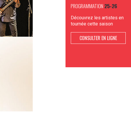
PROGRAMMATION
25-26
Découvrez les artistes en
tournée cette saison
CONSULTER EN LIGNE