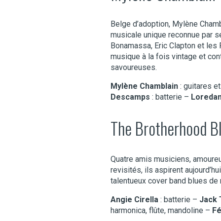
Belge d’adoption, Mylène Chambl
musicale unique reconnue par ses
Bonamassa, Eric Clapton et les 
musique à la fois vintage et co
savoureuses.
Mylène Chamblain
: guitares e
Descamps
: batterie –
Loredan
The Brotherhood B
Quatre amis musiciens, amoureu
revisités, ils aspirent aujourd’
talentueux cover band blues de n
Angie Cirella
: batterie –
Jack 
harmonica, flûte, mandoline –
Fé