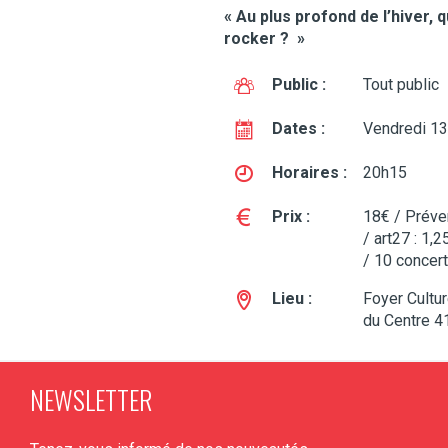
« Au plus profond de l’hiver,
rocker ? »
Public :
Tout public
Dates :
Vendredi 1
Horaires :
20h15
Prix :
18€ / Préven
/ art27 : 1,
/ 10 concer
Lieu :
Foyer Cultur
du Centre 4
NEWSLETTER