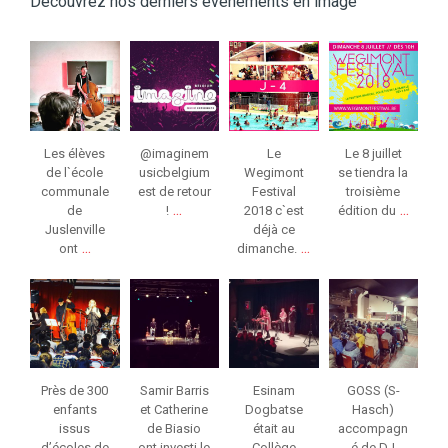
Découvrez nos derniers événements en image
jeunessesmusical
jeunessesmusical
jeunessesmusical
jeunessesmusical
eslg
eslg
eslg
eslg
Mar 8
Mar 3
Juil 4
Juin 13
Les élèves
@imaginem
Le
Le 8 juillet
de l`école
usicbelgium
Wegimont
se tiendra la
communale
est de retour
Festival
troisième
...
...
de
!
2018 c`est
édition du
Juslenville
déjà ce
...
...
ont
dimanche.
jeunessesmusical
jeunessesmusical
jeunessesmusical
jeunessesmusical
eslg
eslg
eslg
eslg
Mar 9
Fév 26
Fév 21
Fév 8
Près de 300
Samir Barris
Esinam
GOSS (S-
enfants
et Catherine
Dogbatse
Hasch)
issus
de Biasio
était au
accompagn
d’écoles de
ont investi le
Collège
é de DJ