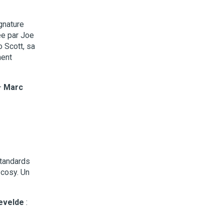
gnature
ée par Joe
 Scott, sa
ment
–
Marc
standards
 cosy. Un
evelde
: