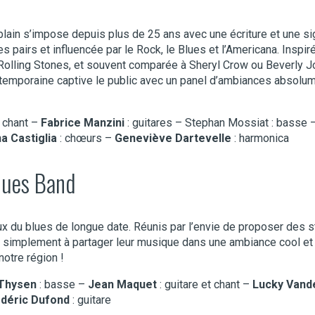
ain s’impose depuis plus de 25 ans avec une écriture et une si
 pairs et influencée par le Rock, le Blues et l’Americana. Inspir
Rolling Stones, et souvent comparée à Sheryl Crow ou Beverly Jo
ntemporaine captive le public avec un panel d’ambiances absolu
t chant –
Fabrice Manzini
: guitares – Stephan Mossiat : basse 
a Castiglia
: chœurs –
Geneviève Dartevelle
: harmonica
lues Band
x du blues de longue date. Réunis par l’envie de proposer des 
hui simplement à partager leur musique dans une ambiance cool et
otre région !
Thysen
: basse –
Jean Maquet
: guitare et chant –
Lucky Vand
déric Dufond
: guitare