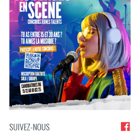
1
0
...
Tu as entre 15 et 30 ans et la musique, c’est
SUIVEZ-NOUS
1
0