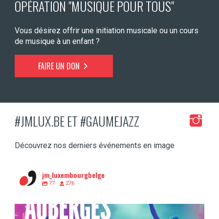
OPÉRATION "MUSIQUE POUR TOUS"
Vous désirez offrir une initiation musicale ou un cours
de musique à un enfant ?
FAIRE UN DON
#JMLUX.BE ET #GAUMEJAZZ
Découvrez nos derniers événements en image
jm_luxembourgbelge
77
276
Tu as entre 15 et 30 ans et la musique, c’est
...