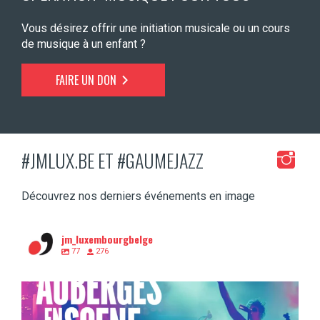
Vous désirez offrir une initiation musicale ou un cours
de musique à un enfant ?
FAIRE UN DON
#JMLUX.BE ET #GAUMEJAZZ
Découvrez nos derniers événements en image
jm_luxembourgbelge
77
276
Tu as entre 15 et 30 ans et la musique, c’est
...
1
0