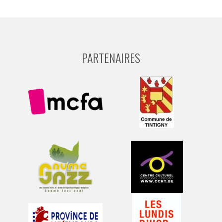
Ce
...
0
0
PARTENAIRES
Concert de Noël à Tintigny !
...
Ce