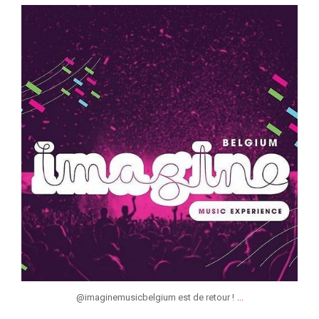
jeunessesmusicaleslg
Mar 3
...
@imaginemusicbelgium est de retour !