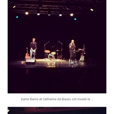
Fév 26
...
Samir Barris et Catherine de Biasio ont investi le
jeunessesmusicaleslg