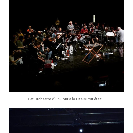
...
Cet Orchestre d`un Jour à la Cité Miroir était
jeunessesmusicaleslg
Fév 1