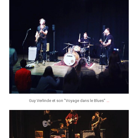
...
Guy Verlinde et son "Voyage dans le Blues"
jeunessesmusicaleslg
Jan 27