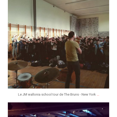
...
Le JM wallonia school tour de The Bruns - New York
jeunessesmusicaleslg
Jan 25