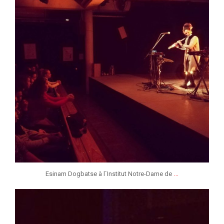
...
Esinam Dogbatse à l`Institut Notre-Dame de
jeunessesmusicaleslg
Nov 7