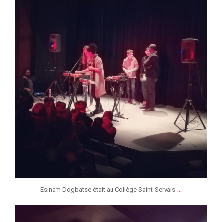
Fév 21
...
Esinam Dogbatse était au Collège Saint-Servais
jeunessesmusicaleslg
Fév 8