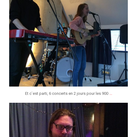
...
Et c`est parti, 6 concerts en 2 jours pour les 900
jeunessesmusicaleslg
Jan 6