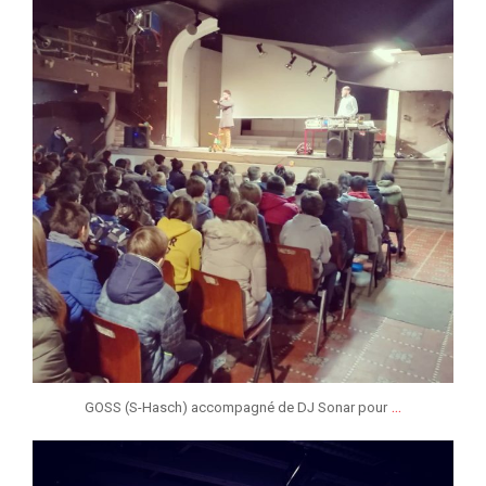
...
GOSS (S-Hasch) accompagné de DJ Sonar pour
jeunessesmusicaleslg
Jan 31