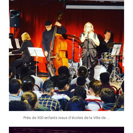
jeunessesmusicaleslg
Mar 9
...
Près de 300 enfants issus d’écoles de la Ville de
jeunessesmusicaleslg