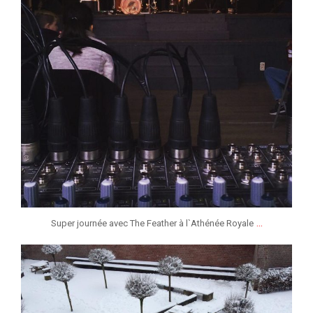
...
Super journée avec The Feather à l`Athénée Royale
jeunessesmusicaleslg
Jan 13