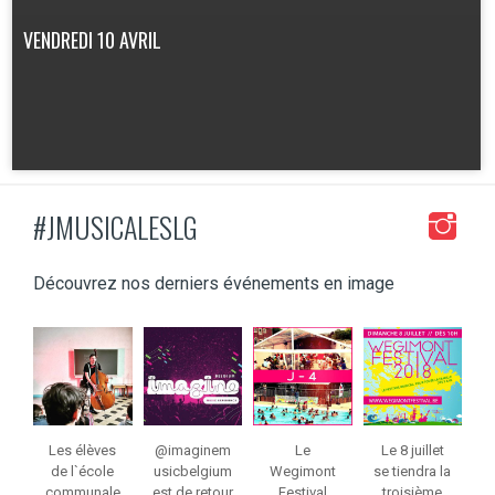
VENDREDI 10 AVRIL
#JMUSICALESLG
PLUS D'INFO
Découvrez nos derniers événements en image
jeunessesmusical
jeunessesmusical
jeunessesmusical
jeunessesmusical
eslg
eslg
eslg
eslg
Mar 8
Mar 3
Juil 4
Juin 13
Les élèves
@imaginem
Le
Le 8 juillet
de l`école
usicbelgium
Wegimont
se tiendra la
communale
est de retour
Festival
troisième