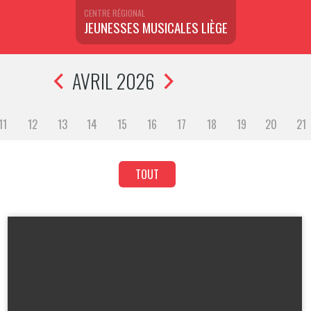
CENTRE RÉGIONAL
JEUNESSES MUSICALES LIÈGE
AVRIL 2026
11
12
13
14
15
16
17
18
19
20
21
TOUT