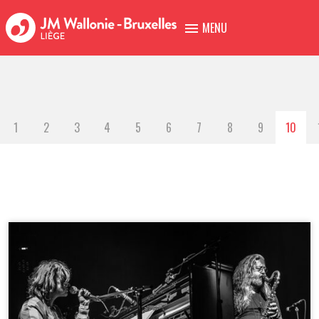
MENU
1
2
3
4
5
6
7
8
9
10