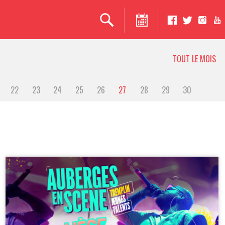
TOUT LE MOIS
22
23
24
25
26
27
28
29
30