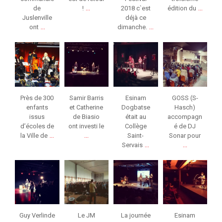
...
...
de
!
2018 c`est
édition du
Juslenville
déjà ce
...
...
ont
dimanche.
jeunessesmusical
jeunessesmusical
jeunessesmusical
jeunessesmusical
eslg
eslg
eslg
eslg
Mar 9
Fév 26
Fév 21
Fév 8
Près de 300
Samir Barris
Esinam
GOSS (S-
enfants
et Catherine
Dogbatse
Hasch)
issus
de Biasio
était au
accompagn
d’écoles de
ont investi le
Collège
é de DJ
...
...
la Ville de
Saint-
Sonar pour
...
...
Servais
jeunessesmusical
jeunessesmusical
jeunessesmusical
jeunessesmusical
eslg
eslg
eslg
eslg
Jan 31
Jan 26
Jan 25
Jan 25
Guy Verlinde
Le JM
La journée
Esinam