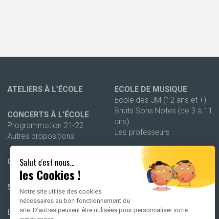
ATELIERS À L’ÉCOLE
ECOLE DE MUSIQUE
Ecole des JM (12 ans et +)
Bruits Sons Notes (de 3 à 11
CONCERTS À L’ÉCOLE
ans)
Programmation 21-22
Les professeurs
Autres propositions
OUTILS PÉDAGOGIQUES
Salut c'est nous...
CONCERTS PUBLICS
Dossiers pédagogiques
les Cookies !
Autres outils
STAGES
Notre site utilise des cookies
nécessaires au bon fonctionnement du
site. D’autres peuvent être utilisées pour personnaliser votre
LES NUITS DE SEPTEMBRE