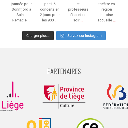
journée pour
parti, 6
et
théâtre en
Sonnfjord à
concerts en
professeurs
région
Saint-
2 jours pour
étaient ce
hutoise
...
...
...
...
Remacle
les 900
soir
accueille
Charger plus…
Suivez sur Instagram
PARTENAIRES