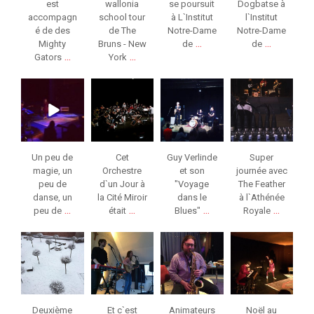
est
wallonia
se poursuit
Dogbatse à
accompagn
school tour
à L`Institut
l`Institut
é de des
de The
Notre-Dame
Notre-Dame
...
...
Mighty
Bruns - New
de
de
...
...
Gators
York
jeunessesmusical
jeunessesmusical
jeunessesmusical
jeunessesmusical
eslg
eslg
eslg
eslg
Nov 7
Fév 5
Fév 1
Jan 27
Un peu de
Cet
Guy Verlinde
Super
magie, un
Orchestre
et son
journée avec
peu de
d`un Jour à
"Voyage
The Feather
danse, un
la Cité Miroir
dans le
à l`Athénée
...
...
...
...
peu de
était
Blues"
Royale
jeunessesmusical
jeunessesmusical
jeunessesmusical
jeunessesmusical
eslg
eslg
eslg
eslg
Jan 13
Jan 12
Jan 6
Jan 6
Deuxième
Et c`est
Animateurs
Noël au