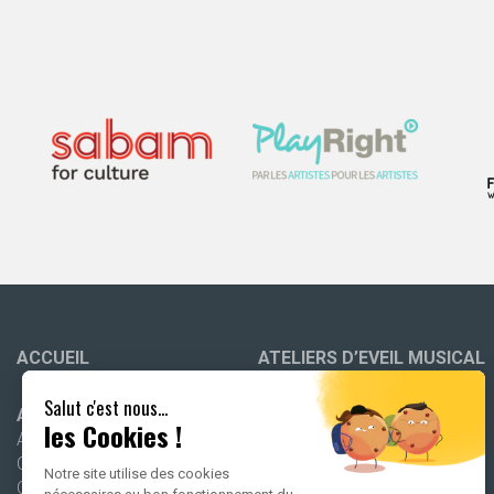
ACCUEIL
ATELIERS D’EVEIL MUSICAL
Salut c'est nous...
ATELIERS À L’ÉCOLE
ACTIVITÉS TOUS PUBLICS
les Cookies !
Ateliers à l’école
Concerts à l’école
STAGES
Notre site utilise des cookies
Outils pédagogiques