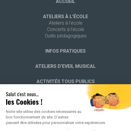
ACCUEIL
ATELIERS À L’ÉCOLE
Ateliers à l’école
Concerts à l’école
Outils pédagogiques
INFOS PRATIQUES
ATELIERS D’EVEIL MUSICAL
ACTIVITÉS TOUS PUBLICS
Salut c'est nous...
STAGES
les Cookies !
Notre site utilise des cookies nécessaires au
bon fonctionnement du site. D’autres
peuvent être utilisées pour personnaliser votre expériences.
2026 ALL RIGHTS RESERVED -
POLITIQUE DE CONFIDENTIALITÉ
-