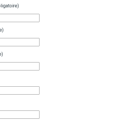
ligatoire)
e)
e)