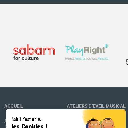
ACCUEIL
ATELIERS D’EVEIL MUSICAL
Salut c'est nous...
ATELIERS À L’ÉCOLE
ACTIVITÉS TOUS PUBLICS
les Cookies !
Ateliers à l’école