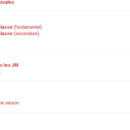
icales
.
classe
(fondamental).
classe
(secondaire).
ec les JM
.
l
.
ne saison.