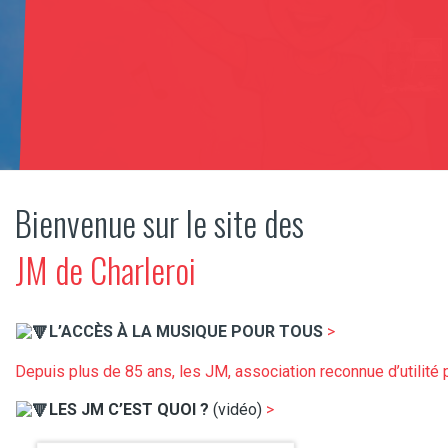
Bienvenue sur le site des
JM de Charleroi
​L’ACCÈS À LA MUSIQUE POUR TOUS
>
Depuis plus de 85 ans, les JM, association reconnue d’utilité 
LES JM C’EST QUOI ?
(vidéo)
>