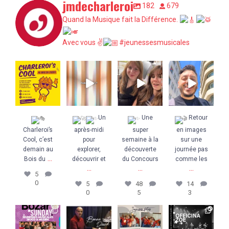
jmdecharleroi
182
679
Quand la Musique fait la Différence.
Avec vous ✌
#jeunessesmusicales
Charleroi’s
Un
Une super
Retour en
Cool, c’est
après-midi pour
semaine à la
images sur une
demain au Bois
explorer,
découverte du
journée pas
du
...
découvrir et
...
Concours
...
comme les
...
5
0
5
0
48
5
14
3
Un
Une
Retour
Charleroi’s
après-midi
super
en images
Cool, c’est
pour
semaine à la
sur une
demain au
explorer,
découverte
journée pas
...
Bois du
découvrir et
du Concours
comme les
...
...
...
5
0
5
48
14
0
5
3
#MUSICCONNE
Aujourd`hui,
𝗧𝗼𝘂𝘁𝗲
Retour en
CTS : un
nous disons
𝗹`𝗲́𝗾𝘂𝗶𝗽𝗲 𝗱𝗲𝘀
photos sur