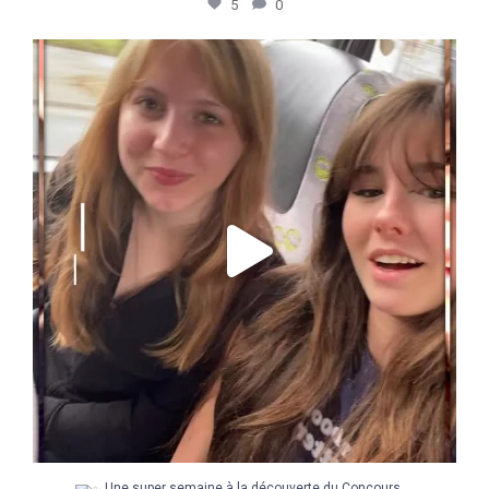
5
0
Une super semaine à la découverte du Concours
...
48
5
...
Une super semaine à la découverte du Concours