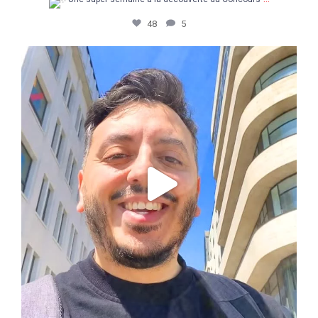
48
5
Retour en images sur une journée pas comme les
...
14
3