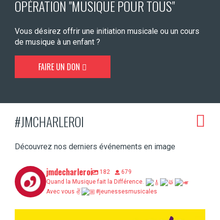
OPÉRATION "MUSIQUE POUR TOUS"
Vous désirez offrir une initiation musicale ou un cours
de musique à un enfant ?
FAIRE UN DON
#JMCHARLEROI
Découvrez nos derniers événements en image
jmdecharleroi
182
679
Quand la Musique fait la Différence.
Avec vous ✌
#jeunessesmusicales