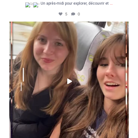
...
Un après-midi pour explorer, découvrir et
5
0
Une super semaine à la découverte du Concours
...
48
5