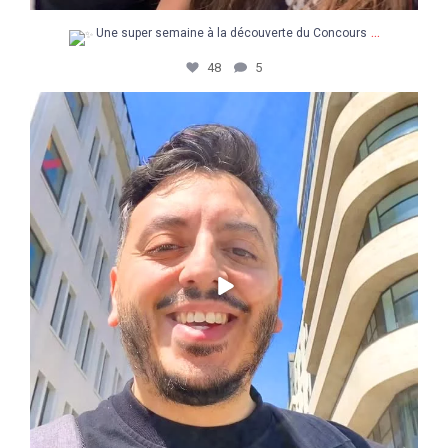
...
Une super semaine à la découverte du Concours
48
5
Retour en images sur une journée pas comme les
...
14
3