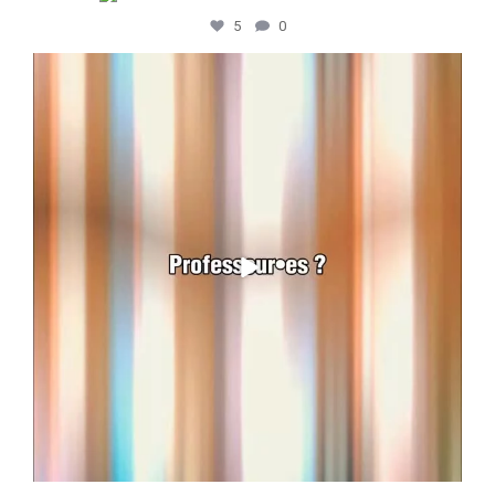
5
0
Un après-midi pour explorer, découvrir et
...
5
0