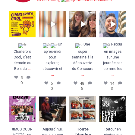
Charleroi’s
Un
Une super
Retour en
Cool, c’est
après-midi pour
semaine à la
images sur une
demain au Bois
explorer,
découverte du
journée pas
du
...
découvrir et
...
Concours
...
comme les
...
5
0
5
0
48
5
14
3
Un
Une
Retour
Charleroi’s
après-midi
super
en images
Cool, c’est
pour
semaine à la
sur une
demain au
explorer,
découverte
journée pas
...
Bois du
découvrir et
du Concours
comme les
...
...
...
5
0
5
48
14
0
5
3
#MUSICCONNE
Aujourd`hui,
𝗧𝗼𝘂𝘁𝗲
Retour en
CTS : un
nous disons
𝗹`𝗲́𝗾𝘂𝗶𝗽𝗲 𝗱𝗲𝘀
photos sur
concert
bonne route à
𝗝𝗠 𝗱𝗲
...
notre les
comme vous
notre
...
concerts
...
12
0
n`en avez
...
7
0
5
0
10
0
#MUSICCON
Aujourd`hui,
𝗧𝗼𝘂𝘁𝗲
Retour en
NECTS : un
nous disons
𝗹`𝗲́𝗾𝘂𝗶𝗽𝗲
photos sur