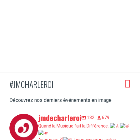
#JMCHARLEROI
Découvrez nos derniers événements en image
jmdecharleroi
182
679
Quand la Musique fait la Différence.
Avec vous ✌
#jeunessesmusicales