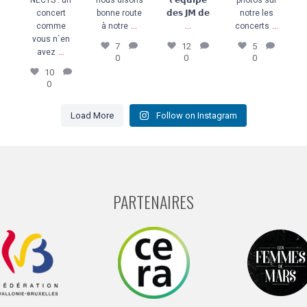
concert
bonne route
𝗱𝗲𝘀 𝗝𝗠 𝗱𝗲
notre les
...
...
...
comme
à notre
concerts
vous n`en
7
12
5
...
avez
0
0
0
10
0
Load More
Follow on Instagram
PARTENAIRES