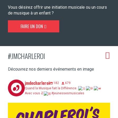
Vous désirez offrir une initiation musicale ou un cours
de musique à un enfant ?
FAIRE UN DON
#JMCHARLEROI
Découvrez nos derniers événements en image
jmdecharleroi
182
679
Quand la Musique fait la Différence.
Avec vous ✌
#jeunessesmusicales
Charleroi’s Cool, c’est demain au Bois du
...
5
0