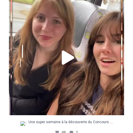
Une super semaine à la découverte du Concours
...
48
5
...
Une super semaine à la découverte du Concours
48
5