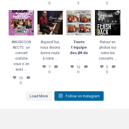
0
5
3
#MUSICCONNE
Aujourd`hui,
𝗧𝗼𝘂𝘁𝗲
Retour en
CTS : un
nous disons
𝗹`𝗲́𝗾𝘂𝗶𝗽𝗲 𝗱𝗲𝘀
photos sur
concert
bonne route à
𝗝𝗠 𝗱𝗲
...
notre les
comme vous
notre
...
concerts
...
12
0
n`en avez
...
7
0
5
0
10
0
#MUSICCON
Aujourd`hui,
𝗧𝗼𝘂𝘁𝗲
Retour en
NECTS : un
nous disons
𝗹`𝗲́𝗾𝘂𝗶𝗽𝗲
photos sur
concert
bonne route
𝗱𝗲𝘀 𝗝𝗠 𝗱𝗲
notre les
...
...
...
comme
à notre
concerts
vous n`en
7
12
5
...
avez
0
0
0
10
0
Load More
Follow on Instagram