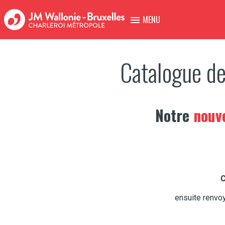
MENU
Catalogue de
Notre
nouve
C
ensuite renv