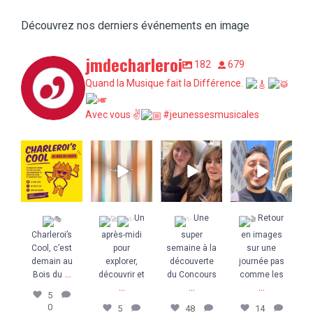
Découvrez nos derniers événements en image
jmdecharleroi
182
679
Quand la Musique fait la Différence.
Avec vous ✌
#jeunessesmusicales
Charleroi’s
Un
Une super
Retour en
Cool, c’est
après-midi pour
semaine à la
images sur une
demain au Bois
explorer,
découverte du
journée pas
du
...
découvrir et
...
Concours
...
comme les
...
5
0
5
0
48
5
14
3
Un
Une
Retour
Charleroi’s
après-midi
super
en images
Cool, c’est
pour
semaine à la
sur une
demain au
explorer,
découverte
journée pas
...
Bois du
découvrir et
du Concours
comme les
...
...
...
5
0
5
48
14