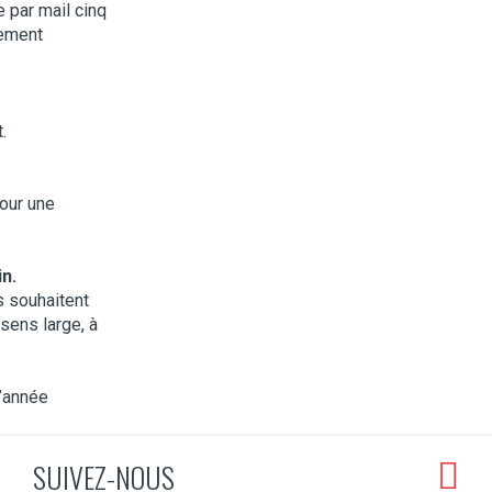
 par mail cinq
uement
.
our une
in.
s souhaitent
 sens large, à
l’année
SUIVEZ-NOUS