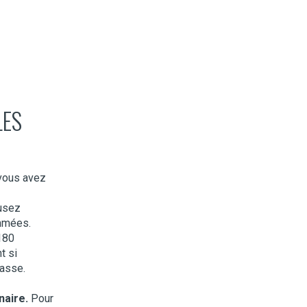
LES
vous avez
fusez
ammées.
180
t si
lasse.
naire.
Pour