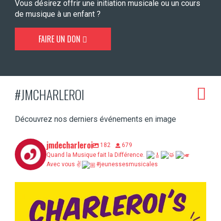
Vous désirez offrir une initiation musicale ou un cours
de musique à un enfant ?
FAIRE UN DON
#JMCHARLEROI
Découvrez nos derniers événements en image
jmdecharleroi
182
679
Quand la Musique fait la Différence.
Avec vous ✌
#jeunessesmusicales
Charleroi’s Cool, c’est demain au Bois du
...
5
0