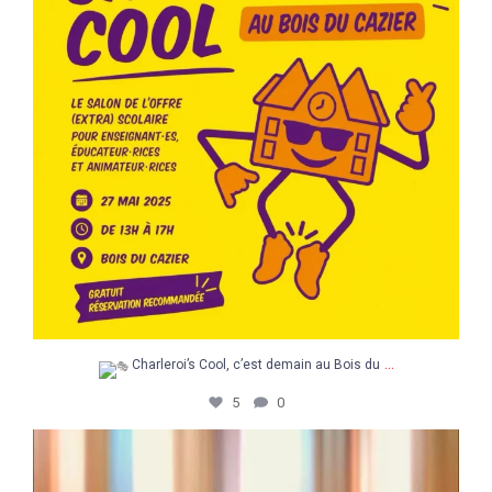
...
Charleroi’s Cool, c’est demain au Bois du
5
0
Un après-midi pour explorer, découvrir et
...
5
0