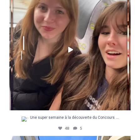
48
5
...
Une super semaine à la découverte du Concours
48
5