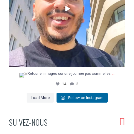
...
Retour en images sur une journée pas comme les
14
3
Load More
Follow on Instagram
SUIVEZ-NOUS