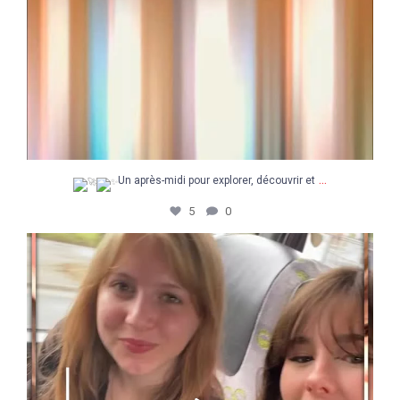
...
Un après-midi pour explorer, découvrir et
5
0
Une super semaine à la découverte du Concours
...
48
5