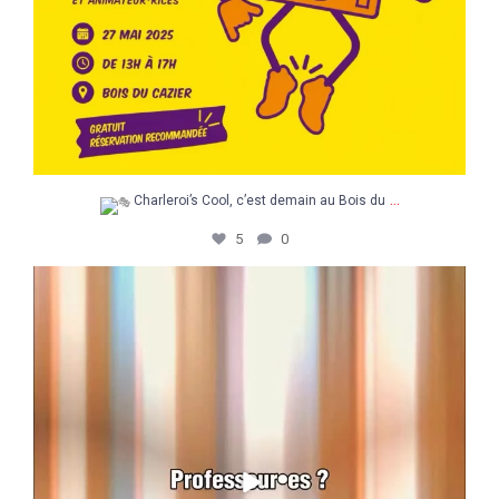
...
Charleroi’s Cool, c’est demain au Bois du
5
0
Un après-midi pour explorer, découvrir et
...
5
0