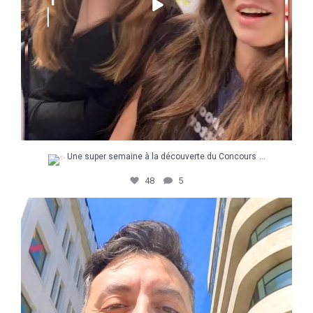
...
Une super semaine à la découverte du Concours
48
5
Retour en images sur une journée pas comme les
...
14
3