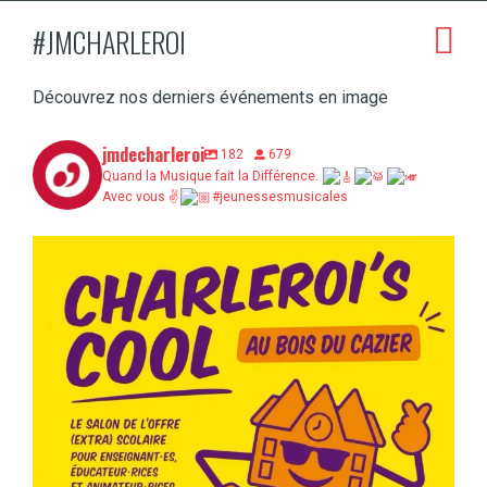
#JMCHARLEROI
Découvrez nos derniers événements en image
jmdecharleroi
182
679
Quand la Musique fait la Différence.
Avec vous ✌
#jeunessesmusicales
Charleroi’s Cool, c’est demain au Bois du
...
5
0