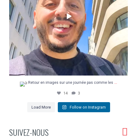
...
Retour en images sur une journée pas comme les
14
3
Load More
Follow on Instagram
SUIVEZ-NOUS