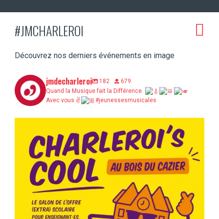
#JMCHARLEROI
Découvrez nos derniers événements en image
jmdecharleroi
182
679
Quand la Musique fait la Différence.
Avec vous ✌
#jeunessesmusicales
Charleroi’s Cool, c’est demain au Bois du
...
5
0