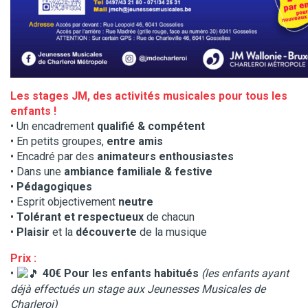
Les stages JM, des activités musicales pour tous les
enfants !
• Un encadrement
qualifié & compétent
• En petits groupes,
entre amis
• Encadré par des
animateurs enthousiastes
• Dans une
ambiance familiale & festive
•
Pédagogiques
• Esprit objectivement
neutre
•
Tolérant et respectueux
de chacun
•
Plaisir
et la
découverte
de la musique
Prix :
•
40€ Pour les enfants habitués
(les enfants ayant
déjà effectués un stage aux Jeunesses Musicales de
Charleroi)