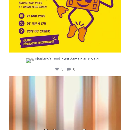
...
Charleroi’s Cool, c’est demain au Bois du
5
0
Un après-midi pour explorer, découvrir et
...
5
0