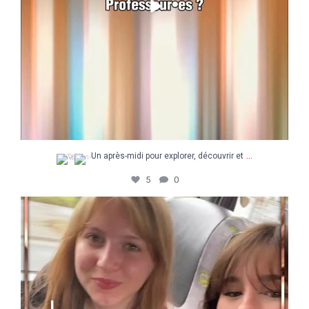
...
Un après-midi pour explorer, découvrir et
5
0
Une super semaine à la découverte du Concours
...
48
5