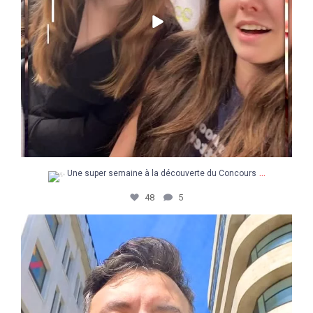
...
Une super semaine à la découverte du Concours
48
5
Retour en images sur une journée pas comme les
...
14
3