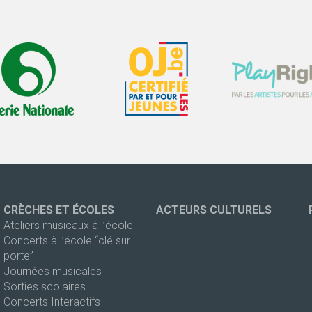
CRÈCHES ET ÉCOLES
ACTEURS CULTURELS
Ateliers musicaux à l’école
Concerts à l’école “clé sur
porte”
Journées musicales
Sorties scolaires
Concerts Interactifs