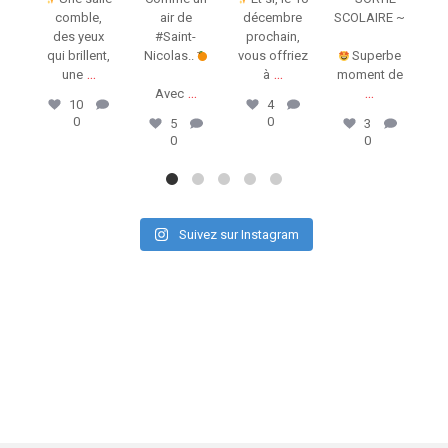
comble,
air de
décembre
SCOLAIRE ~
des yeux
#Saint-
prochain,
qui brillent,
Nicolas..
vous offriez
Superbe
Ça 
...
...
une
à
moment de
...
...
Avec
t
10
4
0
0
5
3
0
0
Suivez sur Instagram