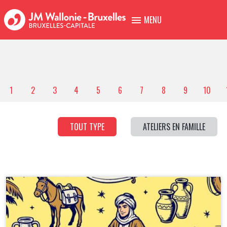
MENU
1
2
3
4
5
6
7
8
9
10
TOUT TYPE
ATELIERS EN FAMILLE