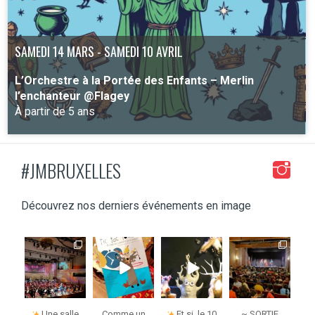
SAMEDI 14 MARS - SAMEDI 10 AVRIL
L’Orchestre à la Portée des Enfants – Merlin
l’enchanteur @Flagey
À partir de 5 ans
#JMBRUXELLES
PLUS D'INFO
Découvrez nos derniers événements en image
jmbruxelles
jmbruxelles
jmbruxelles
jmbruxelles
j
Fév 2
Déc 3
Déc 2
Nov 6
Une salle
Comme un
Et si, le 10
~ SORTIE
~ 