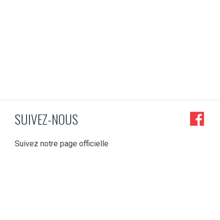
SUIVEZ-NOUS
Suivez notre page officielle
mbruxelles
jmbruxelles
jmbruxelles
jmbruxelles
jmbruxelles
Nov 4
Oct 20
Oct 10
Mai 7
Avr 24
CONCERT
Vous
En pleine
~ SORTIES