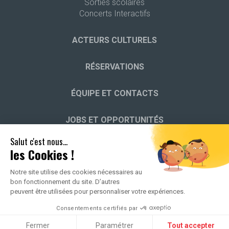
Sorties scolaires
Concerts Interactifs
ACTEURS CULTURELS
RÉSERVATIONS
ÉQUIPE ET CONTACTS
JOBS ET OPPORTUNITÉS
Salut c'est nous...
HISTOIRE DES JEUNESSES MUSICALES
les Cookies !
Notre site utilise des cookies nécessaires au
bon fonctionnement du site. D’autres
peuvent être utilisées pour personnaliser votre expériences.
2026 ALL RIGHTS RESERVED -
POLITIQUE DE CONFIDENTIALITÉ
-
Consentements certifiés par
MENTIONS LÉGALES
Fermer
Paramétrer
Tout accepter