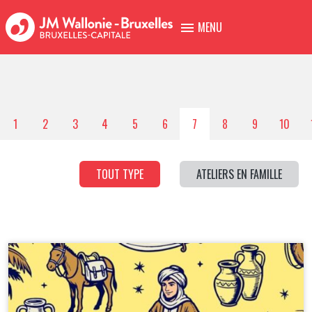
MENU
1
2
3
4
5
6
7
8
9
10
TOUT TYPE
ATELIERS EN FAMILLE