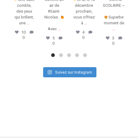
comble,
air de
décembre
SCOLAIRE ~
des yeux
#Saint-
prochain,
qui brillent,
Nicolas..
vous offriez
Superbe
Ça 
...
...
une
à
moment de
...
...
Avec
t
10
4
0
0
5
3
0
0
Suivez sur Instagram