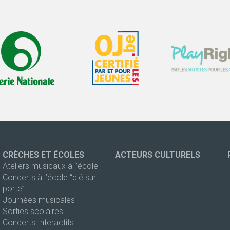
CRÈCHES ET ÉCOLES
ACTEURS CULTURELS
Ateliers musicaux à l’école
Concerts à l’école “clé sur
porte”
Journées musicales
Sorties scolaires
Concerts Interactifs