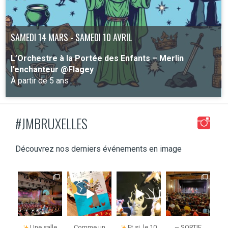
SAMEDI 14 MARS - SAMEDI 10 AVRIL
L’Orchestre à la Portée des Enfants – Merlin
l’enchanteur @Flagey
À partir de 5 ans
#JMBRUXELLES
PLUS D'INFO
Découvrez nos derniers événements en image
jmbruxelles
jmbruxelles
jmbruxelles
jmbruxelles
j
Fév 2
Déc 3
Déc 2
Nov 6
Une salle
Comme un
Et si, le 10
~ SORTIE
~ 