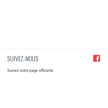
SUIVEZ-NOUS
Suivez notre page officielle
mbruxelles
jmbruxelles
jmbruxelles
jmbruxelles
jmbruxelles
Nov 4
Oct 20
Oct 10
Mai 7
Avr 24
CONCERT
Vous
En pleine
~ SORTIES